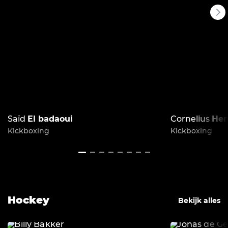
Saïd
El badaoui
Cornelius
He
Kickboxing
Kickboxing
Hockey
Bekijk alles