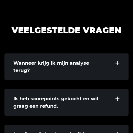
VEELGESTELDE VRAGEN
Wanneer krijg ik mijn analyse
terug?
Dit ligt er totaal aan hoe druk de Expert het
heeft en hoeveel aanvragen de Expert nog voor
jou heeft ontvangen.
Ik heb scorepoints gekocht en wil
graag een refund.
Hierbij verwijzen we je naar de Terms &
Conditions, daar staan alle regels omtrent het
terugvorderen van de Scorepoints in.