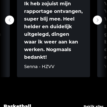
Ik heb zojuist mijn
rapportage ontvangen,
Y
super blij mee. Heel
helder en duidelijk
b
n
uitgelegd, dingen
g
waar ik weer aan kan
b
werken. Nogmaals
d
bedankt!
Senna - HZVV
Y
Basketball
Bekijk alles