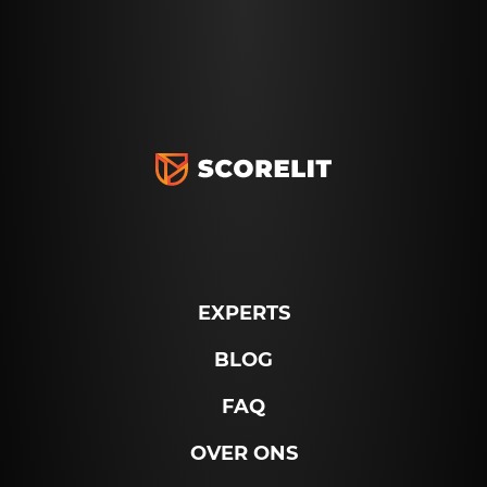
EXPERTS
BLOG
FAQ
OVER ONS