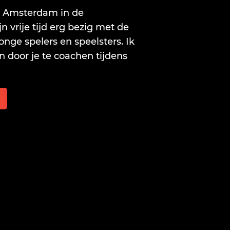
bij Amsterdam in de
n vrije tijd erg bezig met de
onge spelers en speelsters. Ik
n door je te coachen tijdens