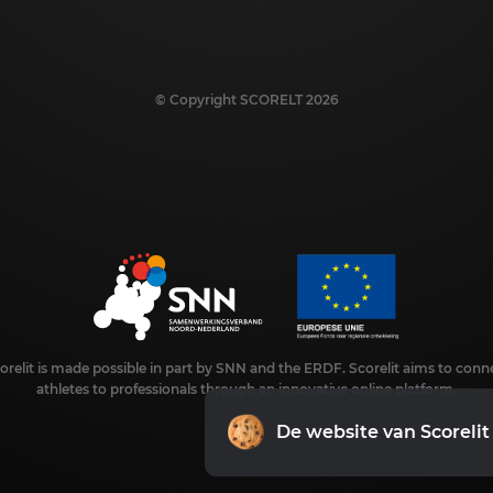
© Copyright SCORELT 2026
orelit is made possible in part by SNN and the ERDF. Scorelit aims to conn
athletes to professionals through an innovative online platform.
De website van Scorelit