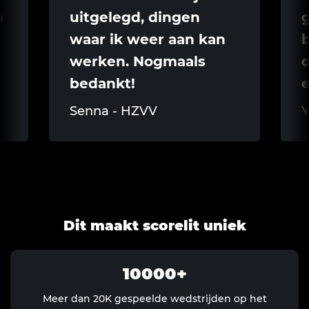
n
uitgelegd, dingen
g
waar ik weer aan kan
b
werken. Nogmaals
d
bedankt!
Senna - HZVV
Y
Dit maakt scorelit uniek
10000
Meer dan 20K gespeelde wedstrijden op het