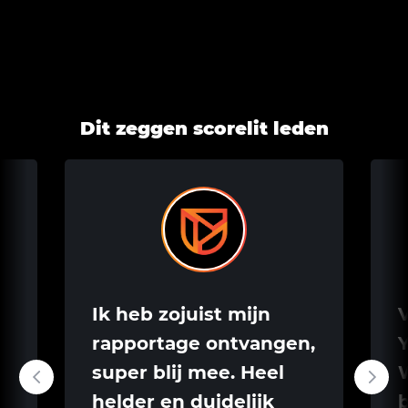
Dit zeggen scorelit leden
Ik heb zojuist mijn
rapportage ontvangen,
Y
super blij mee. Heel
helder en duidelijk
b